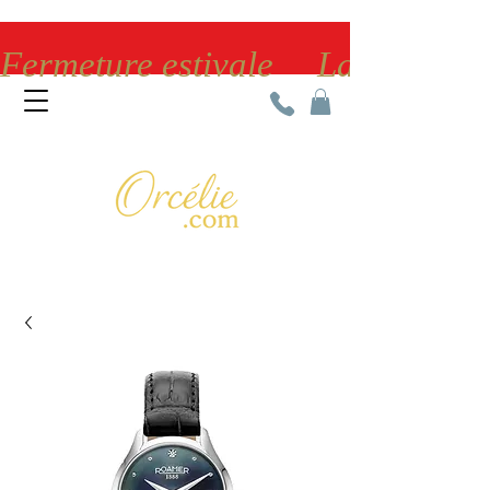
Fermeture estivale     La bijoute