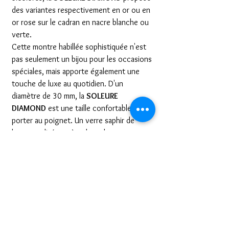
des variantes respectivement en or ou en
or rose sur le cadran en nacre blanche ou
verte.
Cette montre habillée sophistiquée n'est
pas seulement un bijou pour les occasions
spéciales, mais apporte également une
touche de luxe au quotidien. D'un
diamètre de 30 mm, la
SOLEURE
DIAMOND
est une taille confortable à
porter au poignet. Un verre saphir de
haute qualité protège le cadran
enchanteur ; de plus, le
SOLEURE
est
résistant aux éclaboussures et à l'eau
jusqu'à
3 ATM
.
CARACTÉRISTIQUES
MOUVEMENT