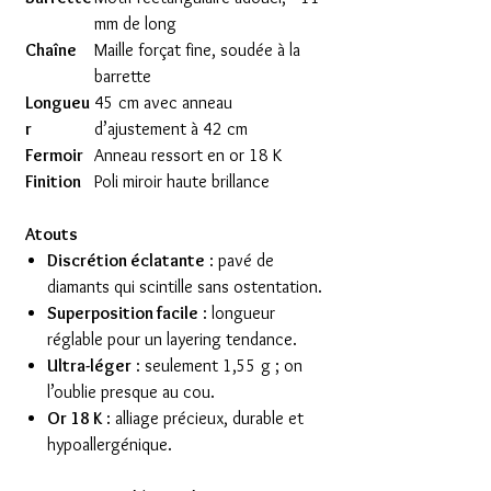
mm de long
Chaîne
Maille forçat fine, soudée à la
barrette
Longueu
45 cm avec anneau
r
d’ajustement à 42 cm
Fermoir
Anneau ressort en or 18 K
Finition
Poli miroir haute brillance
Atouts
Discrétion éclatante
: pavé de
diamants qui scintille sans ostentation.
Superposition facile
: longueur
réglable pour un layering tendance.
Ultra-léger
: seulement 1,55 g ; on
l’oublie presque au cou.
Or 18 K
: alliage précieux, durable et
hypoallergénique.