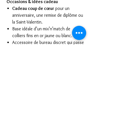
Occasions & idées cadeau
Cadeau coup de cœur
pour un
anniversaire, une remise de diplôme ou
la Saint-Valentin.
Base idéale d’un mix’n’match de
colliers fins en or jaune ou blanc.
Accessoire de bureau discret qui passe
instantanément en mode soirée.
Conseils d’entretien
Nettoyer à l’eau tiède savonneuse,
brosser délicatement le pavé diamants.
Rincer puis sécher avec un chiffon
micro-fibre non pelucheux.
Ranger à plat dans une pochette pour
éviter les nœuds.
Retirer avant piscine, spa ou produits
chimiques afin de préserver l’éclat du
métal et des pierres.