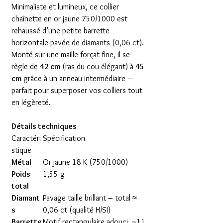
Minimaliste et lumineux, ce collier
chaînette en or jaune 750/1000 est
rehaussé d’une petite barrette
horizontale pavée de diamants (0,06 ct).
Monté sur une maille forçat fine, il se
règle de
42 cm
(ras-du-cou élégant) à
45
cm
grâce à un anneau intermédiaire —
parfait pour superposer vos colliers tout
en légèreté.
Détails techniques
Caractéri
Spécification
stique
Métal
Or jaune 18 K (750/1000)
Poids
1,55 g
total
Diamant
Pavage taille brillant – total ≈
s
0,06 ct (qualité H/SI)
Barrette
Motif rectangulaire adouci, ~11