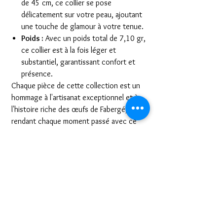
de 45 cm, ce collier se pose
délicatement sur votre peau, ajoutant
une touche de glamour à votre tenue.
Poids :
Avec un poids total de 7,10 gr,
ce collier est à la fois léger et
substantiel, garantissant confort et
présence.
Chaque pièce de cette collection est un
hommage à l'artisanat exceptionnel et à
l'histoire riche des œufs de Fabergé,
rendant chaque moment passé avec ce
collier inoubliable.
Conditions de retours
Nous sommes bien placés pour savoir que
NOTRE PETIT "PLUS"
l'achat d'un bijou peut être un moment
stressant, surtout lorsqu’il est réalisé à
Nous pouvons également réaliser votre bijou
distance. Pour vous permettre d’essayer
selon vos envies! Si vous avez du vieil or à