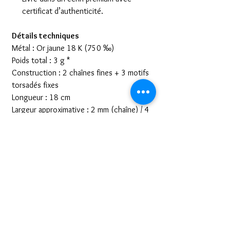
certificat d’authenticité.
Détails techniques
Métal : Or jaune 18 K (750 ‰)
Poids total : 3 g *
Construction : 2 chaînes fines + 3 motifs
torsadés fixes
Longueur : 18 cm
Largeur approximative : 2 mm (chaîne) / 4
mm (motif)
Fermoir : Mousqueton (or 750 ‰)
Finition : Poli brillant
*Le poids peut varier de ± 5 % selon la
fabrication.
Histoire & conseils de style
Symbole de liens indéfectibles, la torsade
évoque l’union et la continuité. Portez ce