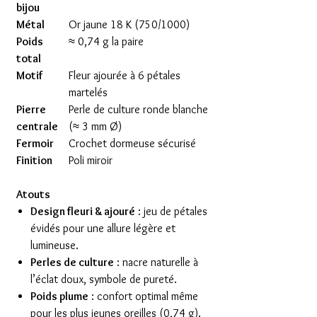
bijou
Métal
Or jaune 18 K (750/1000)
Poids
≈ 0,74 g la paire
total
Motif
Fleur ajourée à 6 pétales
martelés
Pierre
Perle de culture ronde blanche
centrale
(≈ 3 mm Ø)
Fermoir
Crochet dormeuse sécurisé
Finition
Poli miroir
Atouts
Design fleuri & ajouré
: jeu de pétales
évidés pour une allure légère et
lumineuse.
Perles de culture
: nacre naturelle à
l’éclat doux, symbole de pureté.
Poids plume
: confort optimal même
pour les plus jeunes oreilles (0,74 g).