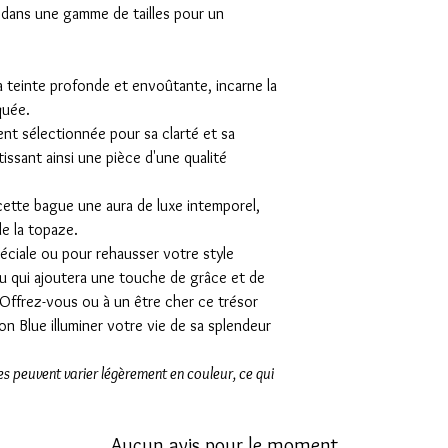
 dans une gamme de tailles pour un
Finition :
Polie à la
Taille de la Bague :
tailles pour un aju
Détails supplémentair
 teinte profonde et envoûtante, incarne la
La Topaze London B
quée.
envoûtante, incarne 
nt sélectionnée pour sa clarté et sa
sophistiquée.
issant ainsi une pièce d'une qualité
Chaque pierre est 
clarté et sa couleur
 cette bague une aura de luxe intemporel,
une pièce d'une qua
de la topaze.
L'or jaune 18 carat
luxe intemporel, sou
ciale ou pour rehausser votre style
topaze.
ou qui ajoutera une touche de grâce et de
Que ce soit pour une 
 Offrez-vous ou à un être cher ce trésor
votre style quotidien, 
on Blue illuminer votre vie de sa splendeur
une touche de grâce et
Offrez-vous ou à un êtr
les peuvent varier légèrement en couleur, ce qui
Topaze London Blue ill
inégalée.
Veuillez noter que les pi
en couleur, ce qui rend 
Aucun avis pour le moment