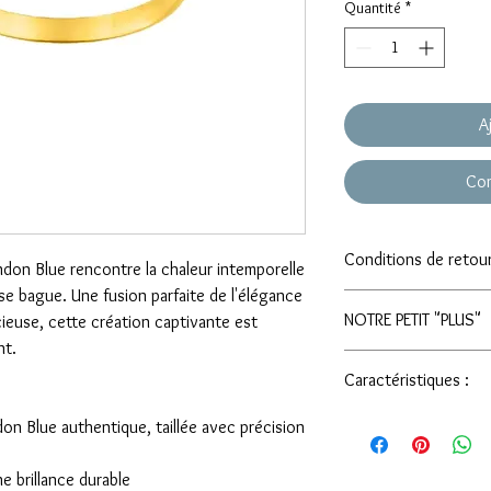
Quantité
*
A
Com
Conditions de retou
ndon Blue rencontre la chaleur intemporelle
se bague. Une fusion parfaite de l'élégance
Nous sommes bien placé
NOTRE PETIT "PLUS"
cieuse, cette création captivante est
peut être un moment str
à distance. Pour vous 
nt.
Nous pouvons égalemen
tranquillement chez vo
Caractéristiques :
envies! Si vous avez du
entière satisfaction, n
peu importe la couleur
retourner votre bijou 
Matériau :
Or Jaune
n Blue authentique, taillée avec précision
de ne payer que le trav
de 30 jours après réc
Pierre Principale :
Contactez nous: orce
bijoux gravés
.
taillée avec précisi
ou 02.51.35.09.21
ne brillance durable