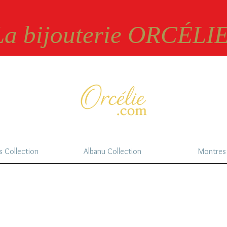
 La bijouterie ORCÉLIE
s Collection
Albanu Collection
Montres