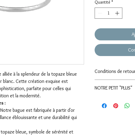
Quantité
*
A
Com
Conditions de retou
alliée à la splendeur de la topaze bleue
 blanc. Cette création exquise est
Nous sommes bien placé
NOTRE PETIT "PLUS"
ophistication, parfaite pour celles qui
peut être un moment str
à distance. Pour vous 
ition et la modernité.
Nous pouvons égalemen
tranquillement chez vo
s :
envies! Si vous avez du
entière satisfaction, n
Notre bague est fabriquée à partir d'or
peu importe la couleur
retourner votre bijou 
llance éblouissante et une durabilité qui
de ne payer que le trav
de 30 jours après réc
Contactez nous: orce
bijoux gravés
.
ou 02.51.35.09.21
 topaze bleue, symbole de sérénité et