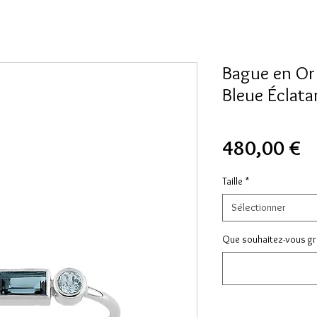
Bague en Or
Bleue Éclata
Pr
480,00 €
Taille
*
Sélectionner
Que souhaitez-vous gra