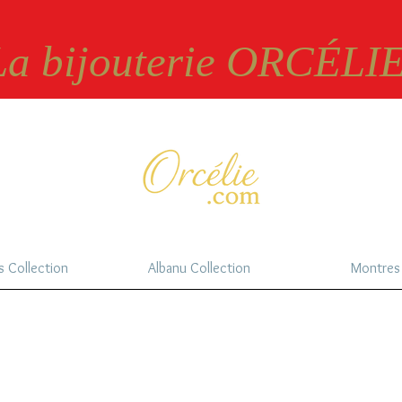
 La bijouterie ORCÉLIE
s Collection
Albanu Collection
Montres