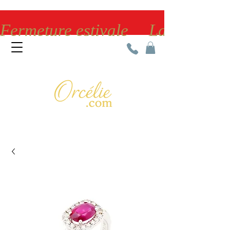
Fermeture estivale     La bijoute