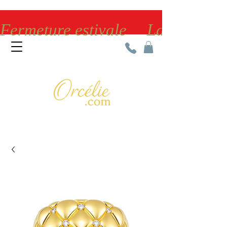
Fermeture estivale     La bijoute