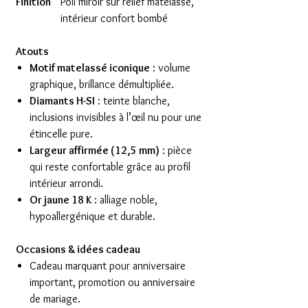
Finition
Poli miroir sur relief matelassé,
intérieur confort bombé
Atouts
Motif matelassé iconique
: volume
graphique, brillance démultipliée.
Diamants H-SI
: teinte blanche,
inclusions invisibles à l’œil nu pour une
étincelle pure.
Largeur affirmée (12,5 mm)
: pièce
qui reste confortable grâce au profil
intérieur arrondi.
Or jaune 18 K
: alliage noble,
hypoallergénique et durable.
Occasions & idées cadeau
Cadeau marquant pour anniversaire
important, promotion ou anniversaire
de mariage.