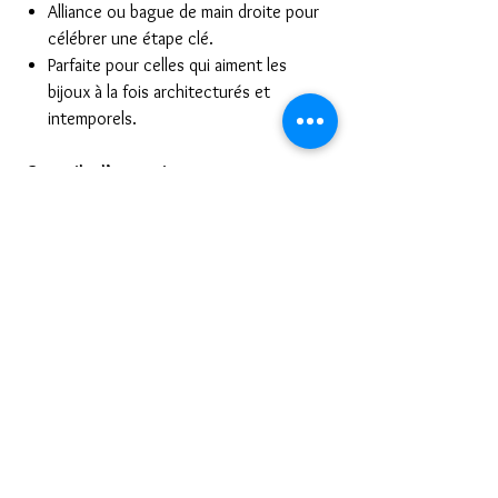
Alliance ou bague de main droite pour
célébrer une étape clé.
Parfaite pour celles qui aiment les
bijoux à la fois architecturés et
intemporels.
Conseils d’entretien
Nettoyer à l’eau tiède savonneuse,
puis brosser délicatement les
sertissures avec une brosse souple.
Rincer soigneusement et sécher avec
un chiffon microfibre non pelucheux.
Ranger séparément dans une pochette
doublée pour éviter frottements et
rayures.
Retirer avant activités manuelles
intenses, spa, piscine ou contact
prolongé avec des produits chimiques.