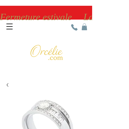
Fermeture estivale     La bijoute