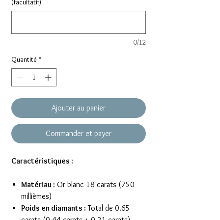
(facultatif)
0/12
Quantité
*
Ajouter au panier
Commander et payer
Caractéristiques :
Matériau :
Or blanc 18 carats (750
millièmes)
Poids en diamants :
Total de 0.65
carats (0.44 carats + 0.21 carats)