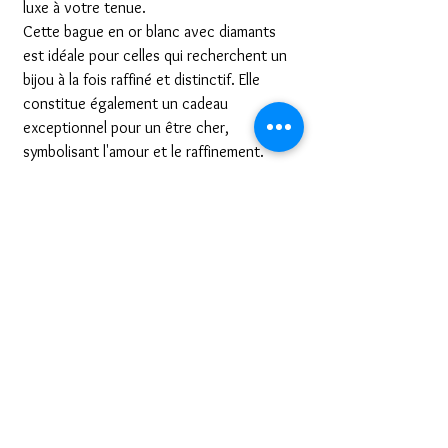
luxe à votre tenue.
Cette bague en or blanc avec diamants
est idéale pour celles qui recherchent un
bijou à la fois raffiné et distinctif. Elle
constitue également un cadeau
exceptionnel pour un être cher,
symbolisant l'amour et le raffinement.
Offrez-vous ou offrez à quelqu'un de
spécial un bijou qui incarne l'éclat et
l'élégance. Commandez dès aujourd'hui
cette bague en or blanc avec diamants
sur orcelie.com et ajoutez une touche
de luxe à votre collection.
Conditions de retours
Nous sommes bien placés pour savoir que
NOTRE PETIT "PLUS"
l'achat d'un bijou peut être un moment