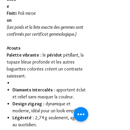
e
Finiti
Poli miroir
on
(Les poids et la liste exacte des gemmes sont
confirmés par certificat gemmologique.)
Atouts
Palette vibrante
: le
péridot
pétillant, la
topaze bleue profonde et les autres
baguettes colorées créent un contraste
saisissant.
Diamants intercalés
: apportent éclat
et relief sans masquer la couleur.
Design zigzag
: dynamique et
moderne, idéal pour un look empilable.
Légèreté
: 2,74 g seulement, agréable
au quotidien.