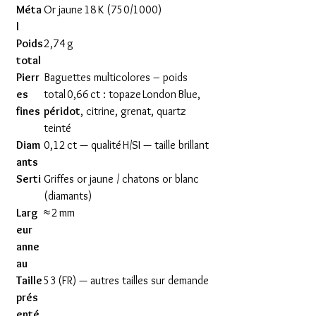
Méta
Or jaune 18 K (750/1000)
l
Poids
2,74 g
total
Pierr
Baguettes multicolores – poids
es
total 0,66 ct : topaze London Blue,
fines
péridot
, citrine, grenat, quartz
teinté
Diam
0,12 ct — qualité H/SI — taille brillant
ants
Serti
Griffes or jaune / chatons or blanc
(diamants)
Larg
≈ 2 mm
eur
anne
au
Taille
53 (FR) — autres tailles sur demande
prés
enté