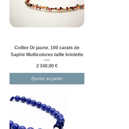
Collier Or jaune, 100 carats de
Saphir Multicolores taille briolette
Prix
2 340,00 €
Ajouter au panier