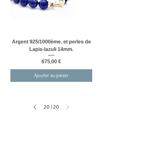
Argent 925/1000ème, et perles de
Lapis-lazuli 14mm.
Prix
675,00 €
Ajouter au panier
20
/
20