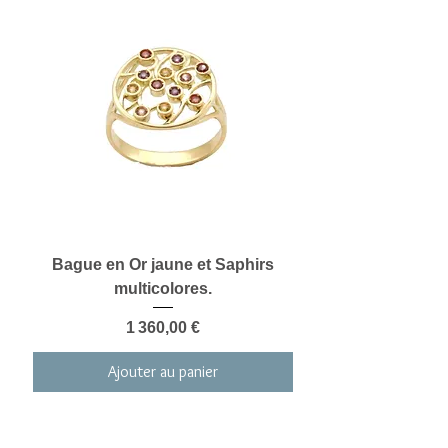
Bague en Or jaune et Saphirs
multicolores.
Prix
1 360,00 €
Ajouter au panier