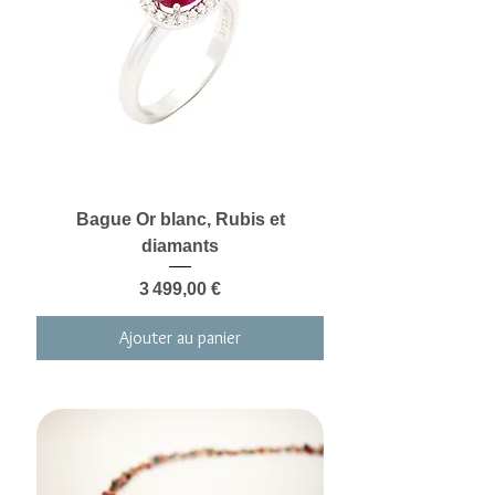
Bague Or blanc, Rubis et
diamants
Prix
3 499,00 €
Ajouter au panier