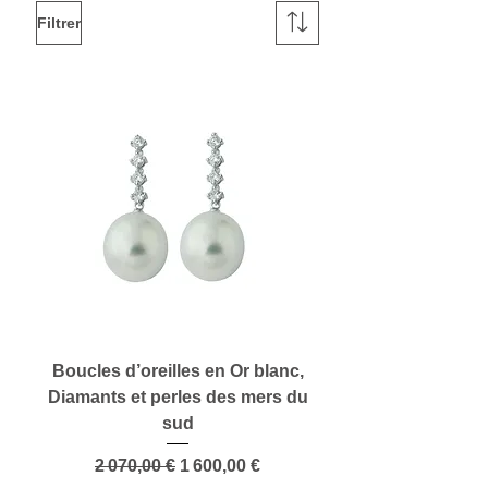
Filtrer
Boucles d’oreilles en Or blanc,
Diamants et perles des mers du
sud
Prix original
Prix promotionnel
2 070,00 €
1 600,00 €