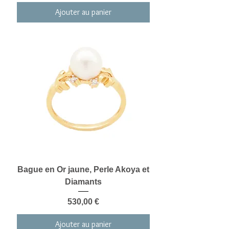
Ajouter au panier
Bague en Or jaune, Perle Akoya et
Diamants
Prix
530,00 €
Ajouter au panier