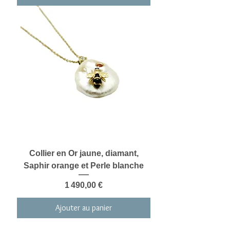
Collier en Or jaune, diamant,
Saphir orange et Perle blanche
Prix
1 490,00 €
Ajouter au panier