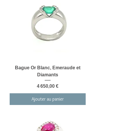
Bague Or Blanc, Emeraude et
Diamants
Prix
4 650,00 €
Ajouter au panier